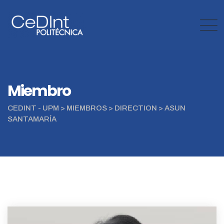
Miembro
CEDINT - UPM
>
MIEMBROS
>
DIRECTION
>
ASUN
SANTAMARÍA