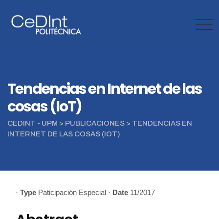
Skip
to
content
Tendencias en Internet de las
cosas (IoT)
CEDINT - UPM
>
PUBLICACIONES
>
TENDENCIAS EN
INTERNET DE LAS COSAS (IOT)
·
Type
Paticipación Especial
·
Date
11/2017