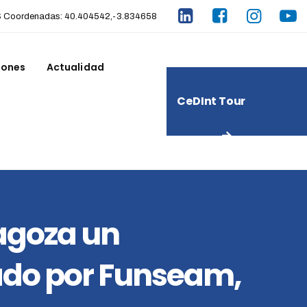
Coordenadas: 40.404542,-3.834658
iones
Actualidad
CeDInt Tour
Virtual
ragoza un
zado por Funseam,