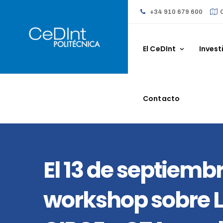
Skip
+34 910 679 600
to
content
El CeDInt
Invest
Contacto
El 13 de septiemb
workshop sobre L