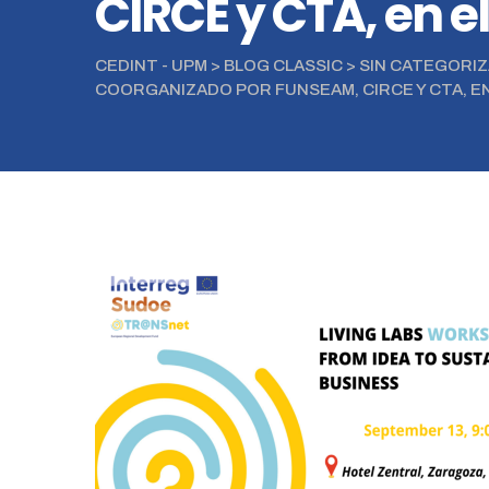
CIRCE y CTA, en 
CEDINT - UPM
>
BLOG CLASSIC
>
SIN CATEGORI
COORGANIZADO POR FUNSEAM, CIRCE Y CTA, 