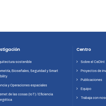
estigación
Centro
quitectura sostenible
Sobre el CeDInt
ometría, Bioseñales, Seguridad y Smart
Proyectos de in
ility
Publicaciones
encia y Operaciones espaciales
Equipo
ernet de las cosas (IoT) / Eficiencia
Trabaja con nos
ergética