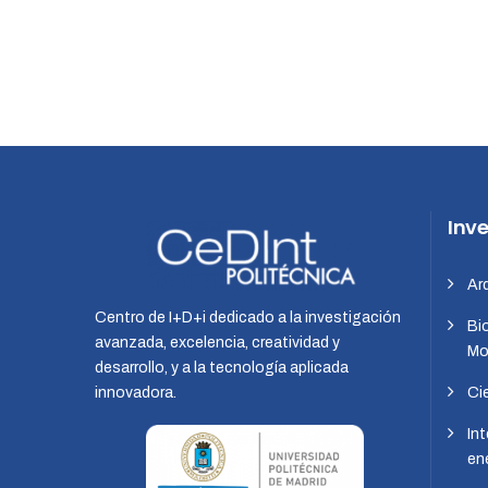
Inv
Ar
Centro de I+D+i dedicado a la investigación
Bi
avanzada, excelencia, creatividad y
Mob
desarrollo, y a la tecnología aplicada
innovadora.
Ci
Int
en