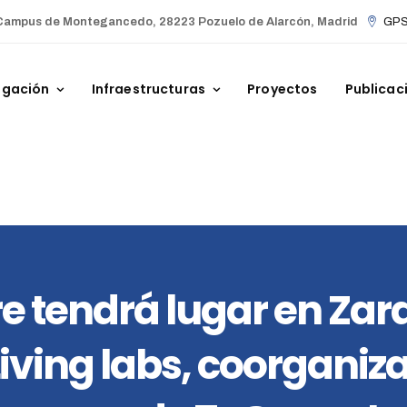
Campus de Montegancedo, 28223 Pozuelo de Alarcón, Madrid
GPS 
igación
Infraestructuras
Proyectos
Publicac
re tendrá lugar en Za
iving labs, coorgani