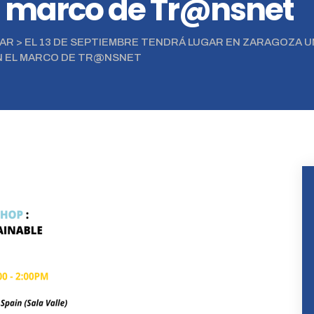
el marco de Tr@nsnet
ZAR
>
EL 13 DE SEPTIEMBRE TENDRÁ LUGAR EN ZARAGOZA U
EN EL MARCO DE TR@NSNET