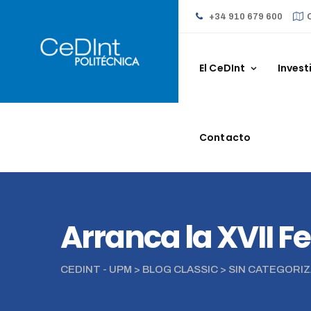
Skip
+34 910 679 600
to
content
El CeDInt
Invest
Contacto
Arranca la XVII F
CEDINT - UPM
>
BLOG CLASSIC
>
SIN CATEGORI