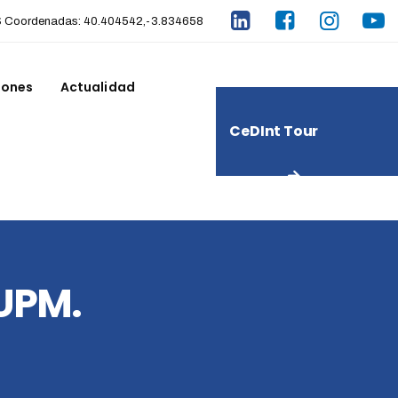
Coordenadas: 40.404542,-3.834658
iones
Actualidad
CeDInt Tour
Virtual
 UPM.